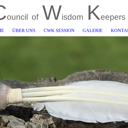
C
W
K
ouncil
of
isdom
eepers
ME
ÜBER UNS
CWK SESSION
GALERIE
KONTA